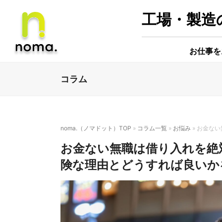
工場・製造の
お仕事を
コラム
noma.（ノマドット）TOP
»
コラム一覧
»
お悩み
»
お金ない
お金ない無職は借り入れを絶
険な理由とどうすれば良いか